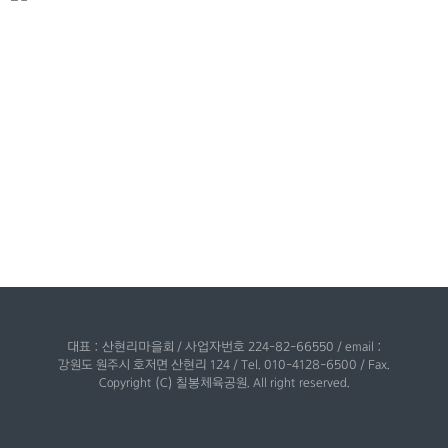
대표 : 산현리마을회 / 사업자번호 224-82-66550 / email :
강원도 원주시 호저면 산현리 124 / Tel. 010-4128-6500 / Fax.
Copyright (C) 칠봉체육공원. All right reserved.