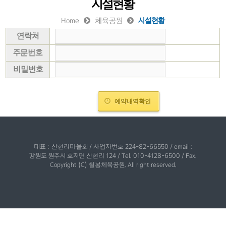
시설현황
Home
체육공원
시설현황
연락처
주문번호
비밀번호
예약내역확인
대표 : 산현리마을회 / 사업자번호 224-82-66550 / email :
강원도 원주시 호저면 산현리 124 / Tel. 010-4128-6500 / Fax.
Copyright (C) 칠봉체육공원. All right reserved.